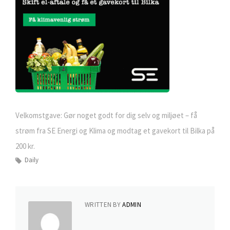
Velkomstgave: Gør noget godt for dig selv og miljøet – få
strøm fra SE Energi og Klima og modtag et gavekort til Bilka på
200 kr.
Daily
WRITTEN BY
ADMIN